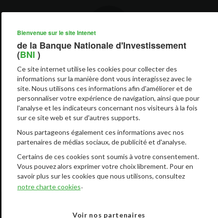
Bienvenue sur le site Intenet
de la Banque Nationale d'Investissement
(
BNI
)
ENTREPRISE CITOYENNE
Ce site internet utilise les cookies pour collecter des
En dehors des SA et SARL, est éligible au financement toute PME
informations sur la manière dont vous interagissez avec le
légalement constituée.
site. Nous utilisons ces informations afin d'améliorer et de
personnaliser votre expérience de navigation, ainsi que pour
l'analyse et les indicateurs concernant nos visiteurs à la fois
sur ce site web et sur d'autres supports.
Nous partageons également ces informations avec nos
partenaires de médias sociaux, de publicité et d'analyse.
DICO BANCAIRE
Certains de ces cookies sont soumis à votre consentement.
Espace de référence contenant l'ensemble des mots et groupes
Vous pouvez alors exprimer votre choix librement. Pour en
de mots des termes bancaires.
savoir plus sur les cookies que nous utilisons, consultez
.
notre charte cookies
NOTRE PRIORITÉ, VOTRE BESOIN
Voir nos partenaires