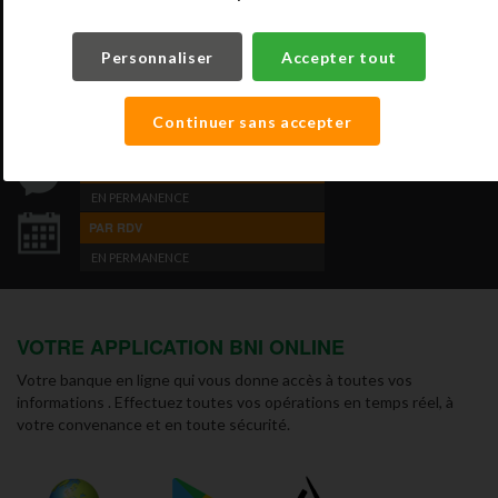
ADOPTEZ LA PROXIMITÉ À LA BNI
Personnaliser
Accepter tout
PAR TÉLÉPHONE
Continuer sans accepter
LUNDI AU VENDREDI 8H-16H30
(HORS JOURS FÉRIÉS )
PAR MESSAGERIE FACEBOOK
EN PERMANENCE
PAR RDV
EN PERMANENCE
VOTRE APPLICATION BNI ONLINE
Votre banque en ligne qui vous donne accès à toutes vos
informations . Effectuez toutes vos opérations en temps réel, à
votre convenance et en toute sécurité.