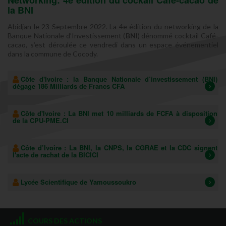
Networking: 4e édition du cockail Café-cacao de
la
BNI
Abidjan le 23 Septembre 2022. La 4e édition du networking de la
Banque Nationale d’Investissement (
BNI
) dénommé cocktail Café-
cacao, s’est déroulée ce vendredi dans un espace événementiel
dans la commune de Cocody.
Côte d'Ivoire : la Banque Nationale d’investissement (
BNI
)
dégage 186 Milliards de Francs CFA
Côte d'Ivoire : La
BNI
met 10 milliards de FCFA à disposition
de la CPU-PME.CI
Côte d’Ivoire : La
BNI
, la CNPS, la CGRAE et la CDC signent
l'acte de rachat de la BICICI
Lycée Scientifique de Yamoussoukro
COURS DES ACTIONS