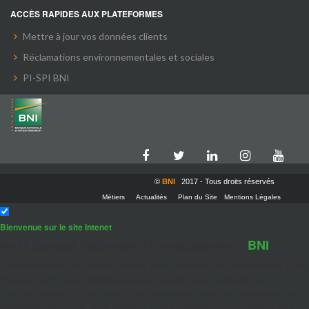
ACCÈS RAPIDES AUX PLATEFORMES
Mettre à jour vos données clients
Réclamations environnementales et sociales
PI-SPI BNI
©
BNI
2017 - Tous droits réservés
Métiers
Actualités
Plan du Site
Mentions Légales
Bienvenue sur le site Intenet
de la Banque Nationale d'Investissement (
BNI
)
Ce site internet utilise les cookies pour collecter des informations sur la
manière dont vous interagissez avec le site. Nous utilisons ces
informations afin d'améliorer et de personnaliser votre expérience de
navigation, ainsi que pour l'analyse et les indicateurs concernant nos