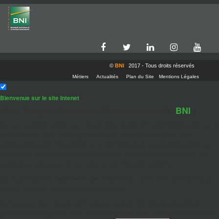
©
BNI
2017 - Tous droits réservés
Métiers
Actualités
Plan du Site
Mentions Légales
Bienvenue sur le site Intenet
de la Banque Nationale d'Investissement (
BNI
)
Ce site internet utilise les cookies pour collecter des informations sur la
manière dont vous interagissez avec le site. Nous utilisons ces
informations afin d'améliorer et de personnaliser votre expérience de
navigation, ainsi que pour l'analyse et les indicateurs concernant nos
visiteurs à la fois sur ce site web et sur d'autres supports.
Nous partageons également ces informations avec nos partenaires de
médias sociaux, de publicité et d'analyse.
Certains de ces cookies sont soumis à votre consentement. Vous
pouvez alors exprimer votre choix librement. Pour en savoir plus sur les