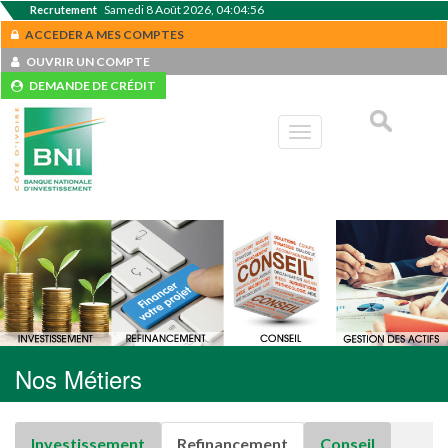
Samedi 8 Août 2026, 04:04:57
Recrutement
ACCEDER A MES COMPTES
OUVRIR UN COMPTE
DEMANDE DE CRÉDIT
Toggle
navigation
Nos Métiers
Investissement
Refinancement
Conseil