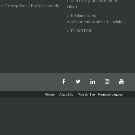
Mettre à jour vos données
Entreprises / Professionnels
clients
Réclamations
environnementales et sociales
PI-SPI BNI
Métiers
Actualités
Plan du Site
Mentions Légales
tions afin d'améliorer et de personnaliser votre expérience de navigation,