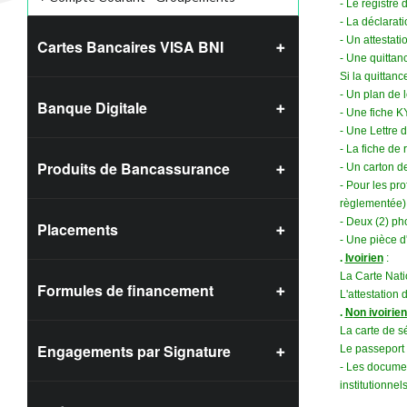
- Le registr
- La déclarati
- Un attestati
Cartes Bancaires VISA BNI
- Une quittan
Si la quittanc
- Un plan de l
Banque Digitale
- Une fiche KY
- Une Lettre d
- La fiche de 
Produits de Bancassurance
- Un carton de
- Pour les pro
règlementée) 
- Deux (2) ph
Placements
- Une pièce d'
.
Ivoirien
:
La Carte Nati
Formules de financement
L'attestation 
.
N
on ivoirie
La carte de s
Engagements par Signature
Le passeport b
- Les document
institutionnels