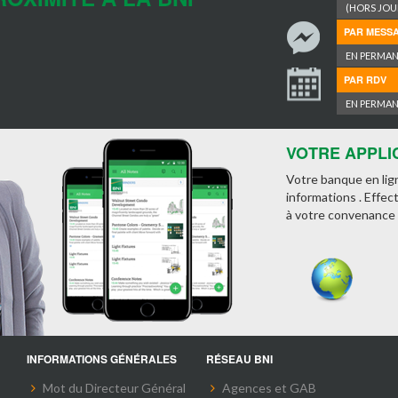
(HORS JOUR
PAR MESS
EN PERMA
PAR RDV
EN PERMA
VOTRE APPLI
Votre banque en lig
informations . Effec
à votre convenance 
INFORMATIONS GÉNÉRALES
RÉSEAU BNI
Mot du Directeur Général
Agences et GAB