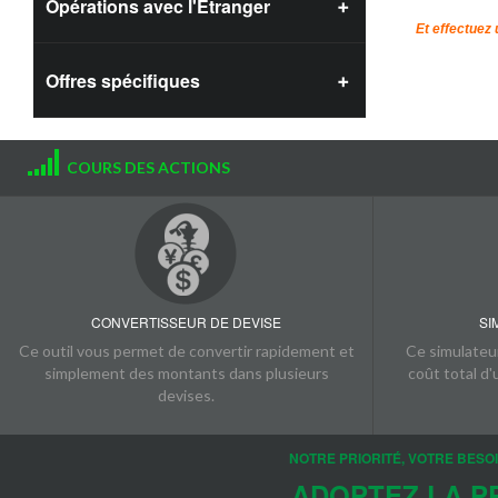
Opérations avec l'Etranger
Et effectuez
Offres spécifiques
COURS DES ACTIONS
CONVERTISSEUR DE DEVISE
SI
Ce outil vous permet de convertir rapidement et
Ce simulateur
simplement des montants dans plusieurs
coût total d'
devises.
NOTRE PRIORITÉ, VOTRE BESO
ADOPTEZ LA PR