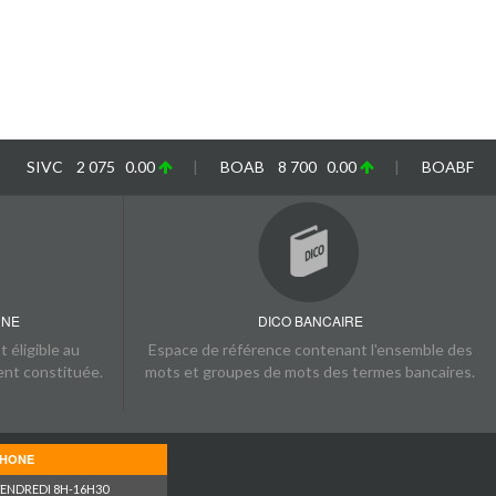
C 2 075 0.00
|
BOAB 8 700 0.00
|
BOABF 7 200 0.
NNE
DICO BANCAIRE
 éligible au
Espace de référence contenant l'ensemble des
nt constituée.
mots et groupes de mots des termes bancaires.
PHONE
VENDREDI 8H-16H30