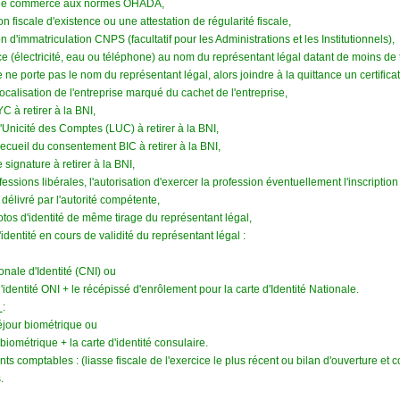
e de commerce aux normes OHADA,
on fiscale d'existence ou une attestation de régularité fiscale,
on d'immatriculation CNPS (facultatif pour les Administrations et les Institutionnels),
ce (électricité, eau ou téléphone) au nom du représentant légal datant de moins de t
e ne porte pas le nom du représentant légal, alors joindre à la quittance un certifica
ocalisation de l'entreprise marqué du cachet de l'entreprise,
C à retirer à la BNI,
'Unicité des Comptes (LUC) à retirer à la BNI,
recueil du consentement BIC à retirer à la BNI,
 signature à retirer à la BNI,
fessions libérales, l'autorisation d'exercer la profession éventuellement l'inscription à 
délivré par l'autorité compétente,
otos d'identité de même tirage du représentant légal,
identité en cours de validité du représentant légal :
onale d'Identité (CNI) ou
d'identité ONI + le récépissé d'enrôlement pour la carte d'Identité Nationale.
n
:
éjour biométrique ou
iométrique + la carte d'identité consulaire.
s comptables : (liasse fiscale de l'exercice le plus récent ou bilan d'ouverture et co
.