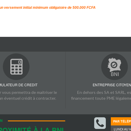
 un versement initial minimum obligatoire de 500.000 FCFA
SIV
MULATEUR DE CREDIT
ENTREPRISE CITOYE
 vous permettra de maitriser le
En dehors des SA et SARL, est
un éventuel crédit à contracter.
financement toute PME légaleme
IN
PAR TÉLÉ
OXIMITÉ À LA BNI
LUNDI AU 