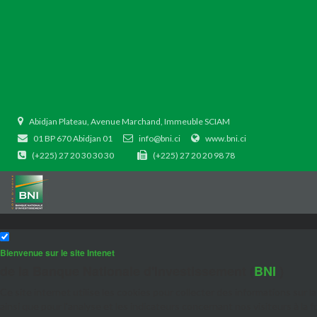
Abidjan Plateau, Avenue Marchand, Immeuble SCIAM
01 BP 670 Abidjan 01
info@bni.ci
www.bni.ci
(+225) 27 20 30 30 30
(+225) 27 20 20 98 78
Bienvenue sur le site Intenet
de la Banque Nationale d'Investissement (
BNI
)
Ce site internet utilise les cookies pour collecter des informations sur 
ainsi que pour l'analyse et les indicateurs concernant nos visiteurs à la 