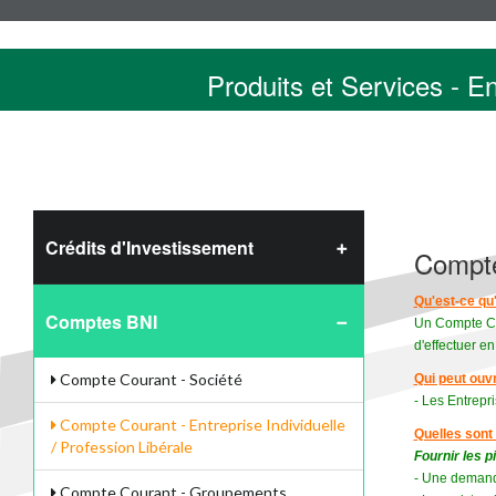
Produits et Services - E
Crédits d'Investissement
Compte 
Qu'est-ce qu
Comptes BNI
Un Compte Cou
d'effectuer en
Compte Courant - Société
Qui peut ouv
- Les Entrepri
Compte Courant - Entreprise Individuelle
Quelles sont 
/ Profession Libérale
Fournir les p
- Une demand
Compte Courant - Groupements