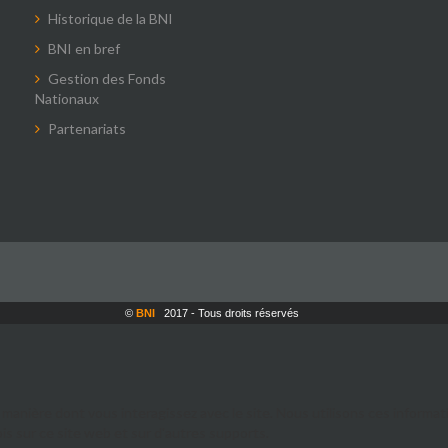
Historique de la BNI
BNI en bref
Gestion des Fonds
Nationaux
Partenariats
©
BNI
2017 - Tous droits réservés
la manière dont vous interagissez avec le site. Nous utilisons ces informa
fois sur ce site web et sur d'autres supports.