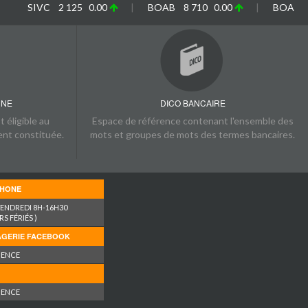
VC 2 125 0.00
|
BOAB 8 710 0.00
|
BOABF 7 230 0
NNE
DICO BANCAIRE
 éligible au
Espace de référence contenant l'ensemble des
nt constituée.
mots et groupes de mots des termes bancaires.
PHONE
VENDREDI 8H-16H30
S FÉRIÉS )
AGERIE FACEBOOK
NENCE
NENCE