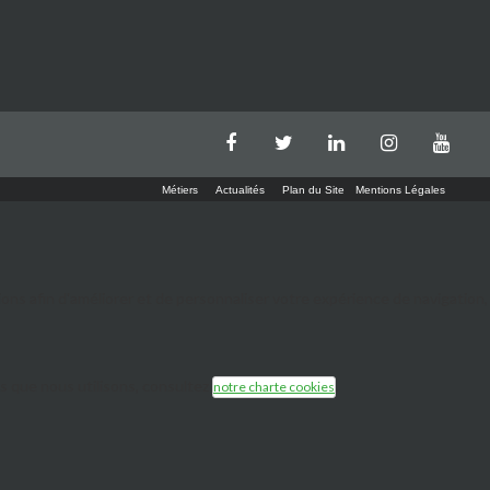
Métiers
Actualités
Plan du Site
Mentions Légales
tions afin d'améliorer et de personnaliser votre expérience de navigation,
s que nous utilisons, consultez
.
notre charte cookies