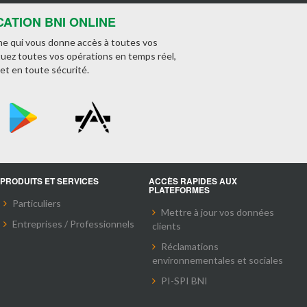
CATION BNI ONLINE
ne qui vous donne accès à toutes vos
tuez toutes vos opérations en temps réel,
et en toute sécurité.
PRODUITS ET SERVICES
ACCÈS RAPIDES AUX
PLATEFORMES
Particuliers
Mettre à jour vos données
Entreprises / Professionnels
clients
Réclamations
environnementales et sociales
PI-SPI BNI