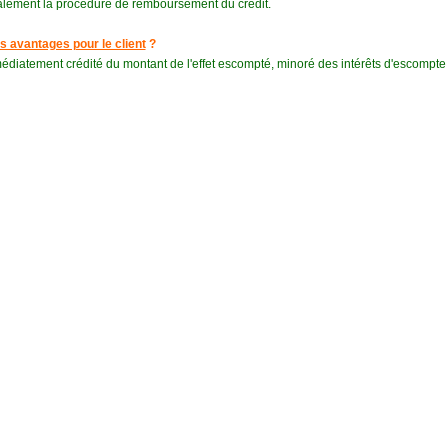
alement la procédure de remboursement du crédit.
s avantages pour le client
?
diatement crédité du montant de l'effet escompté, minoré des intérêts d'escompte ca