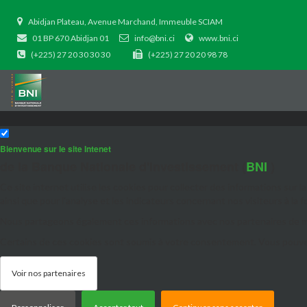
Abidjan Plateau, Avenue Marchand, Immeuble SCIAM
01 BP 670 Abidjan 01
info@bni.ci
www.bni.ci
(+225) 27 20 30 30 30
(+225) 27 20 20 98 78
Bienvenue sur le site Intenet
de la Banque Nationale d'Investissement (
BNI
)
Ce site internet utilise les cookies pour collecter des informations sur 
ainsi que pour l'analyse et les indicateurs concernant nos visiteurs à la 
Nous partageons également ces informations avec nos partenaires de méd
Certains de ces cookies sont soumis à votre consentement. Vous pouvez a
Voir nos partenaires