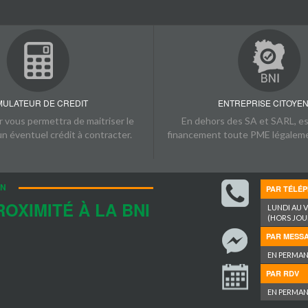
SI
MULATEUR DE CREDIT
ENTREPRISE CITOYE
 vous permettra de maitriser le
En dehors des SA et SARL, est
un éventuel crédit à contracter.
financement toute PME légaleme
IN
PAR TÉLÉ
OXIMITÉ À LA BNI
LUNDI AU 
(HORS JOUR
PAR MESS
EN PERMA
PAR RDV
EN PERMA