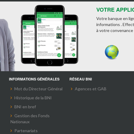
VOTRE APPLI
Votre banque en lig
informations . Effec
à votre convenance 
INFORMATIONS GÉNÉRALES
RÉSEAU BNI
Mot du Directeur Général
Agences et GAB
Historique de la BNI
BNI en bref
Gestion des Fonds
Nationaux
Partenariats