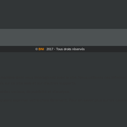
©
BNI
2017 - Tous droits réservés
la manière dont vous interagissez avec le site. Nous utilisons ces informa
fois sur ce site web et sur d'autres supports.
ias sociaux, de publicité et d'analyse.
lors exprimer votre choix librement. Pour en savoir plus sur les cookie