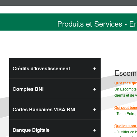
Produits et Services - E
Crédits d'Investissement
Escom
Qu'est ce q
Comptes BNI
Un Escompte C
clients et de 
Qui peut bén
Cartes Bancaires VISA BNI
- Toute Entrep
Quelles sont 
Banque Digitale
- Justifier ce