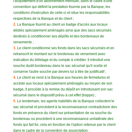
l'acquittement d'un abonnement mensuel, dans le cadre d'une
convention qui définit la prestation fournie par la Banque, les
conditions d'exécution de celle-ci et situe les responsabilités
respectives de la Banque et du client ;
2.
La Banque fournit au client un badge d'accès aux locaux
dédiés spécialement aménagés ainsi que des sacs sécurisés
destinés à conditionner ses dépôts et des bordereaux de
versements ;
3.
Le client conditionne ses fonds dans les sacs sécurisés et en
retranscrit le montant sur le bordereau de versement avec
indication du billetage et du compte à créditer. Il introduit une
souche dudit bordereau dans le sac sécurisé qu'il scelle et
conserve l'autre souche par devers lui à titre de justificatif ;
4.
Le client se rend à la Banque aux heures de fermetures et
accède aux locaux spécialement aménagés au moyen de son
badge, Il procède à la remise du dépôt en introduisant son sac
sécurisé dans le dispositif prévu à cet effet (trappe) ;
5.
Le lendemain, les agents habilités de la Banque collectent le
sac sécurisé et procèdent à la reconnaissance contradictoire des
fonds en présence du client sur présentation de sa souche du
bordereau ou procèdent à une reconnaissance unilatérale des
fonds qui fait foi, cela en fonction de l'option retenue par le client
dans le cadre de la convention de souscription ;