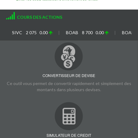
COURS DES ACTIONS
SIV
CONVERTISSEUR DE DEVISE
Ce outil vous permet de convertir rapidement et simplement des
montants dans plusieurs devises.
SIMULATEUR DE CREDIT