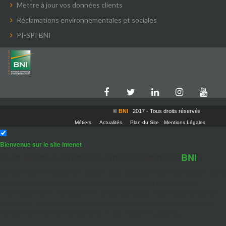
Mettre à jour vos données clients
Réclamations environnementales et sociales
PI-SPI BNI
©
BNI
2017 - Tous droits réservés
Métiers
Actualités
Plan du Site
Mentions Légales
Bienvenue sur le site Intenet
de la Banque Nationale d'Investissement (
BNI
)
Ce site internet utilise les cookies pour collecter des informations sur la
manière dont vous interagissez avec le site. Nous utilisons ces
informations afin d'améliorer et de personnaliser votre expérience de
navigation, ainsi que pour l'analyse et les indicateurs concernant nos
visiteurs à la fois sur ce site web et sur d'autres supports.