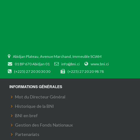
Abidjan Plateau, Avenue Marchand, Immeuble SCIAM
01 BP 670 Abidjan 01
info@bni.ci
www.bni.ci
(+225) 27 20 30 30 30
(+225) 27 20 20 98 78
INFORMATIONS GÉNÉRALES
Mot du Directeur Général
Historique de la BNI
BNI en bref
Gestion des Fonds Nationaux
Partenariats