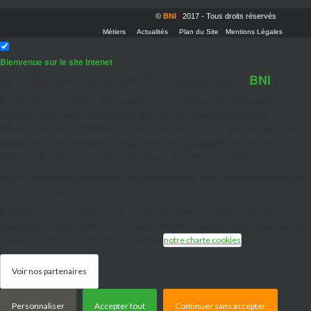
©
BNI
2017 - Tous droits réservés
Métiers
Actualités
Plan du Site
Mentions Légales
Bienvenue sur le site Intenet
de la Banque Nationale d'Investissement (
BNI
)
Ce site internet utilise les cookies pour collecter des informations sur la
manière dont vous interagissez avec le site. Nous utilisons ces
informations afin d'améliorer et de personnaliser votre expérience de
navigation, ainsi que pour l'analyse et les indicateurs concernant nos
visiteurs à la fois sur ce site web et sur d'autres supports.
Nous partageons également ces informations avec nos partenaires de
médias sociaux, de publicité et d'analyse.
Certains de ces cookies sont soumis à votre consentement. Vous
pouvez alors exprimer votre choix librement. Pour en savoir plus sur les
cookies que nous utilisons, consultez
.
notre charte cookies
Voir nos partenaires
Personnaliser
Accepter tout
Continuer sans accepter