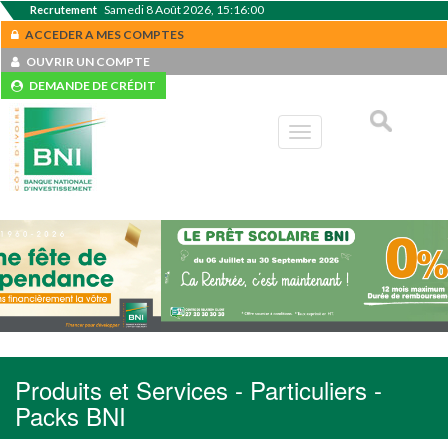
Samedi 8 Août 2026, 15:16:00
Recrutement
ACCEDER A MES COMPTES
OUVRIR UN COMPTE
DEMANDE DE CRÉDIT
Toggle
navigation
Produits et Services - Particuliers -
Packs BNI