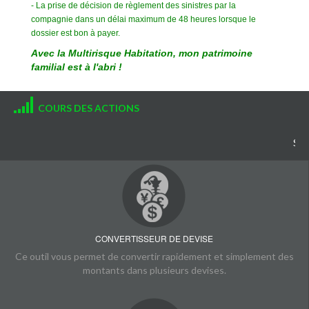
- La prise de décision de règlement des sinistres par la
compagnie dans un délai maximum de 48 heures lorsque le
dossier est bon à payer.
Avec la Multirisque Habitation, mon patrimoine
familial est à l'abri !
COURS DES ACTIONS
SIVC 2 
CONVERTISSEUR DE DEVISE
Ce outil vous permet de convertir rapidement et simplement des
montants dans plusieurs devises.