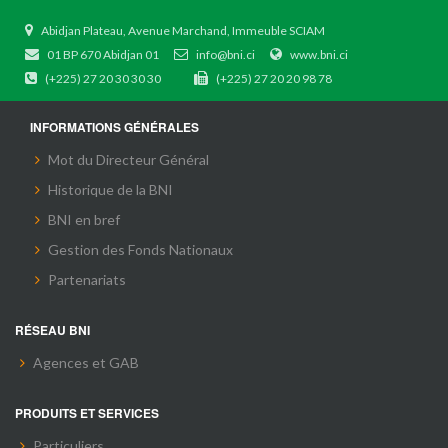
Abidjan Plateau, Avenue Marchand, Immeuble SCIAM
01 BP 670 Abidjan 01
info@bni.ci
www.bni.ci
(+225) 27 20 30 30 30
(+225) 27 20 20 98 78
INFORMATIONS GÉNÉRALES
Mot du Directeur Général
Historique de la BNI
BNI en bref
Gestion des Fonds Nationaux
Partenariats
RÉSEAU BNI
Agences et GAB
PRODUITS ET SERVICES
Particuliers